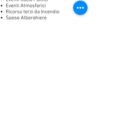
Eventi Atmosferici
Ricorso terzi da Incendio
Spese Alberghiere
Responsabilità Civile dei Trasportati
R.c. per Fatto dei Minori
Rottura Cristalli
Imbrattamento Tappezzeria
Perdita delle Chiavi
Spese di immatricolazione
Traino a seguito di Guasto o
Incidente
Recupero del veicolo
Rientro dei Passeggeri
Spese di Rimessaggio
Automezzo per la prosecuzione /
Trasporto
Invio di un tecnico
Invio Pezzi di Ricambio
Trasporto in ambulanza
Spese di trasporto sanitario
Spese per l’invio di un familiare