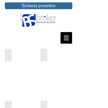
Richiesta preventivo
Rcauto
Casa - Rc Famiglia - Tutela Legale
Rcauto
Casa
Condominio
Infortuni