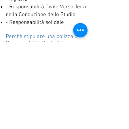
- Responsabilità Civile Verso Terzi
nella Conduzione dello Studio
- Responsabilità solidale
Perchè stipulare una polizza di
Responsabilità Civile del
Geometra?
Ognuno di noi lavora giorno per
giorno per assicurarsi un reddito
dignitoso per il presente e per
costruire la stabilità economica
per se e per i propri cari per il
futuro. Presi dal trambusto degli
impegni quotidiani, raramente ci
soffermiamo a pensare alle
insidie dei pericoli che, a volte,
sono son dietro l'angolo e che